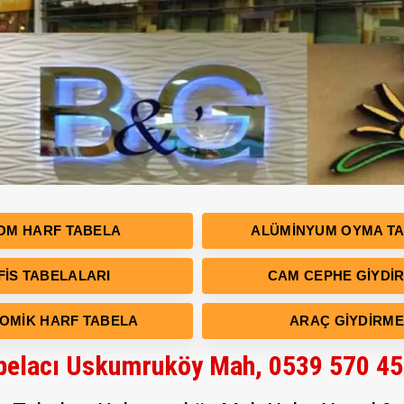
OM HARF TABELA
ALÜMINYUM OYMA T
FIS TABELALARI
CAM CEPHE GIYDI
OMIK HARF TABELA
ARAÇ GIYDIRME
belacı Uskumruköy Mah, 0539 570 45