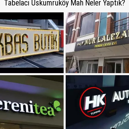
Tabelacı Uskumruköy Mah Neler Yaptık?