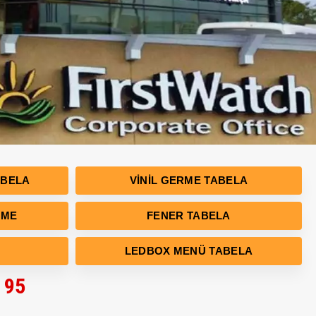
ABELA
VINIL GERME TABELA
RME
FENER TABELA
LEDBOX MENÜ TABELA
 95