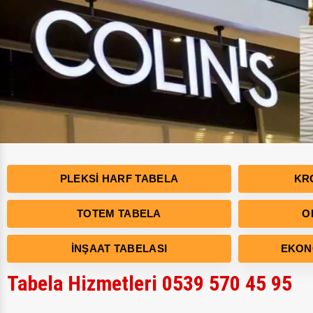
PLEKSI HARF TABELA
KR
TOTEM TABELA
O
İNŞAAT TABELASI
EKON
Tabela Hizmetleri 0539 570 45 95