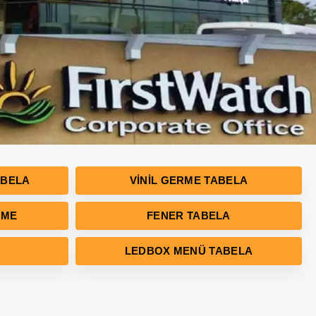
ABELA
VINIL GERME TABELA
RME
FENER TABELA
LEDBOX MENÜ TABELA