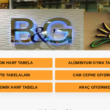
OM HARF TABELA
ALÜMINYUM OYMA T
FIS TABELALARI
CAM CEPHE GIYDI
OMIK HARF TABELA
ARAÇ GIYDIRME