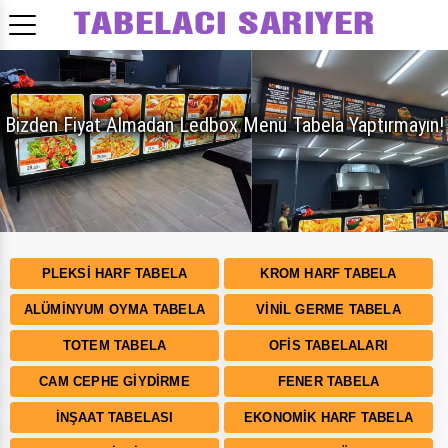
Bizden Fiyat Almadan Ledbox Menü Tabela Yaptırmayın!
PLEKSI HARF TABELA
KROM HARF TABELA
ALÜMINYUM OYMA TABELA
VINIL GERME TABELA
TOTEM TABELA
OFIS TABELALARI
CAM CEPHE GIYDIRME
FENER TABELA
İNŞAAT TABELASI
EKONOMIK HARF TABELA