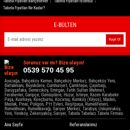
Tabela Fiyatları Bahçelievler
Tabela Fiyatları İstanbul
Tabela Fiyatları Ne Kadar?
E-BÜLTEN
Kayıt Ol
Sorunuz var mı? Bize ulaşın!
0539 570 45 95
Ayazağa, Bahçeköy Kemer, Bahçeköy Merkez, Bahçeköy Yeni,
Baltalimanı, Büyükdere, Cumhuriyet, Çamlıtepe, Çayırbaşı,
Darüşşafaka, Demirciköy, Emirgan, Fatih Sultan Mehmet,
Ferahevler, Garipçe, Gümüşdere, Huzur, İstinye, Kazım Karabekir
Paşa, Kısırkaya, Kireçburnu, Kocataş, Kumköy (Kilyos), Maden,
Maslak, Pınar, Poligon, Ptt Evleri, Reşitpaşa, Rumelifeneri,
Rumelihisarı, Rumelikavağı, Sarıyer Merkez, Tarabya, Uskumruköy,
Yeni, Yeniköy, Zekeriyaköy, Sarıyer, Tabela Tabelacı Tabela Firması
Ana Sayfa
Referanslarımız