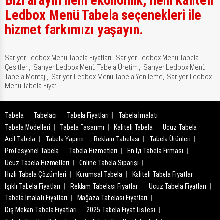
Bizi arayın hem ekonomik, hem kaliteli
Ledbox Menü Tabela seçenekleri ile
hizmet farkımızı yaşayın.
Sarıyer Ledbox Menü Tabela Fiyatları,
Sarıyer Ledbox Menü Tabela
Çeşitleri,
Sarıyer Ledbox Menü Tabela Üretimi,
Sarıyer Ledbox Menü
Tabela Montajı,
Sarıyer Ledbox Menü Tabela Yenileme,
Sarıyer Ledbox
Menü Tabela Fiyatı
Tabela
Tabelacı
Tabela Fiyatları
Tabela İmalatı
Tabela Modelleri
Tabela Tasarımı
Kaliteli Tabela
Ucuz Tabela
Acil Tabela
Tabela Yapımı
Reklam Tabelası
Tabela Ürünleri
Profesyonel Tabela
Tabela Hizmetleri
En İyi Tabela Firması
Ucuz Tabela Hizmetleri
Online Tabela Siparişi
Hızlı Tabela Çözümleri
Kurumsal Tabela
Kaliteli Tabela Fiyatları
Işıklı Tabela Fiyatları
Reklam Tabelası Fiyatları
Ucuz Tabela Fiyatları
Tabela İmalatı Fiyatları
Mağaza Tabelası Fiyatları
Dış Mekan Tabela Fiyatları
2025 Tabela Fiyat Listesi