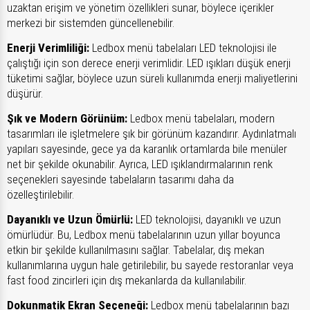
uzaktan erişim ve yönetim özellikleri sunar, böylece içerikler
merkezi bir sistemden güncellenebilir.
Enerji Verimliliği:
Ledbox menü tabelaları LED teknolojisi ile
çalıştığı için son derece enerji verimlidir. LED ışıkları düşük enerji
tüketimi sağlar, böylece uzun süreli kullanımda enerji maliyetlerini
düşürür.
Şık ve Modern Görünüm:
Ledbox menü tabelaları, modern
tasarımları ile işletmelere şık bir görünüm kazandırır. Aydınlatmalı
yapıları sayesinde, gece ya da karanlık ortamlarda bile menüler
net bir şekilde okunabilir. Ayrıca, LED ışıklandırmalarının renk
seçenekleri sayesinde tabelaların tasarımı daha da
özelleştirilebilir.
Dayanıklı ve Uzun Ömürlü:
LED teknolojisi, dayanıklı ve uzun
ömürlüdür. Bu, Ledbox menü tabelalarının uzun yıllar boyunca
etkin bir şekilde kullanılmasını sağlar. Tabelalar, dış mekan
kullanımlarına uygun hale getirilebilir, bu sayede restoranlar veya
fast food zincirleri için dış mekanlarda da kullanılabilir.
Dokunmatik Ekran Seçeneği:
Ledbox menü tabelalarının bazı