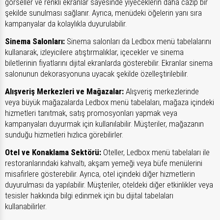
görseller ve renkli ekranlar sayesinde yiyeceklerin daha cazip bir
şekilde sunulması sağlanır. Ayrıca, menüdeki öğelerin yanı sıra
kampanyalar da kolaylıkla duyurulabilir.
Sinema Salonları:
Sinema salonları da Ledbox menü tabelalarını
kullanarak, izleyicilere atıştırmalıklar, içecekler ve sinema
biletlerinin fiyatlarını dijital ekranlarda gösterebilir. Ekranlar sinema
salonunun dekorasyonuna uyacak şekilde özelleştirilebilir.
Alışveriş Merkezleri ve Mağazalar:
Alışveriş merkezlerinde
veya büyük mağazalarda Ledbox menü tabelaları, mağaza içindeki
hizmetleri tanıtmak, satış promosyonları yapmak veya
kampanyaları duyurmak için kullanılabilir. Müşteriler, mağazanın
sunduğu hizmetleri hızlıca görebilirler.
Otel ve Konaklama Sektörü:
Oteller, Ledbox menü tabelaları ile
restoranlarındaki kahvaltı, akşam yemeği veya büfe menülerini
misafirlere gösterebilir. Ayrıca, otel içindeki diğer hizmetlerin
duyurulması da yapılabilir. Müşteriler, oteldeki diğer etkinlikler veya
tesisler hakkında bilgi edinmek için bu dijital tabelaları
kullanabilirler.