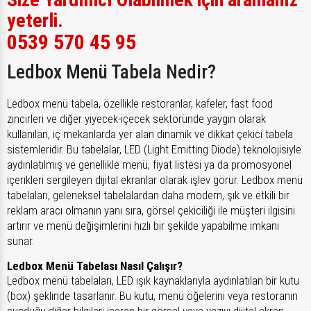
yeterli.
0539 570 45 95
Ledbox Menü Tabela Nedir?
Ledbox menü tabela, özellikle restoranlar, kafeler, fast food
zincirleri ve diğer yiyecek-içecek sektöründe yaygın olarak
kullanılan, iç mekanlarda yer alan dinamik ve dikkat çekici tabela
sistemleridir. Bu tabelalar, LED (Light Emitting Diode) teknolojisiyle
aydınlatılmış ve genellikle menü, fiyat listesi ya da promosyonel
içerikleri sergileyen dijital ekranlar olarak işlev görür. Ledbox menü
tabelaları, geleneksel tabelalardan daha modern, şık ve etkili bir
reklam aracı olmanın yanı sıra, görsel çekiciliği ile müşteri ilgisini
artırır ve menü değişimlerini hızlı bir şekilde yapabilme imkanı
sunar.
Ledbox Menü Tabelası Nasıl Çalışır?
Ledbox menü tabelaları, LED ışık kaynaklarıyla aydınlatılan bir kutu
(box) şeklinde tasarlanır. Bu kutu, menü öğelerini veya restoranın
sunduğu diğer bilgileri içeren bir görsel veya yazıyı dijital ekran