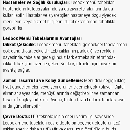
Hastaneler ve Sağlık Kuruluşları:
Ledbox menü tabelaları
hastanelerin kafeteryalarında ya da ziyaretçi alanlarında da
kullanılabilir. Hastalar ve ziyaretçiler, hastaneye özgü yiyecek
menülerini veya hizmet bilgilerini dijital ekranlardan rahatlıkla
görebilirler.
Ledbox Menü Tabelalarının Avantajları
Dikkat Çekicilik:
Ledbox menü tabelaları, geleneksel tabelalardan
çok daha dikkat çekicidir. LED ışıklarının parlaklığı ve renkleri
sayesinde, tabelalar gece gündüz fark etmeksizin etrafındaki
dikkatli bakışları üzerine çeker. Bu da işletmeler için büyük bir
avantaj sağlar.
Zaman Tasarrufu ve Kolay Güncelleme:
Menüdeki değişiklikler,
fiyat güncellemeleri veya yeni ürünler eklemek çok kolaydır. Dijital
ekranlar sayesinde, menüyü anında değiştirebilir ve zamandan
tasarruf sağlayabilirsiniz. Ayrıca, birden fazla Ledbox tabelası aynı
anda güncellenebilir.
Çevre Dostu:
LED teknolojisinin enerji verimliliği sayesinde
Ledbox menü tabelaları çevre dostu bir seçenek oluşturur. LED
ışıklar, enerjiyi daha az tüketir ve daha uzun ömürlüdür, bu da