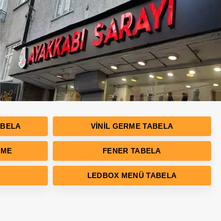
ABELA
VINIL GERME TABELA
RME
FENER TABELA
LEDBOX MENÜ TABELA