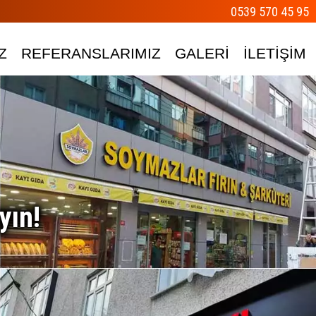
0539 570 45 95
Z
REFERANSLARIMIZ
GALERİ
İLETİŞİM
yın!