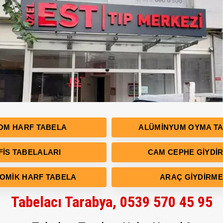
OM HARF TABELA
ALÜMINYUM OYMA T
FIS TABELALARI
CAM CEPHE GIYDI
OMIK HARF TABELA
ARAÇ GIYDIRME
Tabelacı Tarabya, 0539 570 45 95